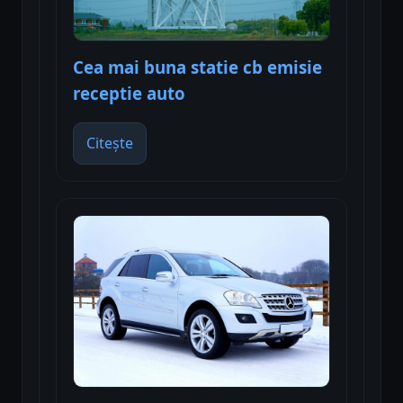
Cea mai buna statie cb emisie
receptie auto
Citește