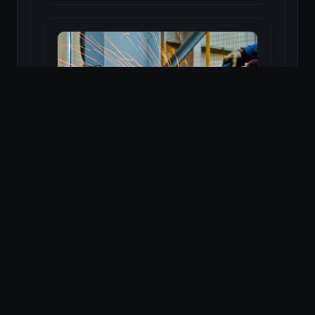
Cel mai bun polizor unghiular
flex cu acumulator
Citește