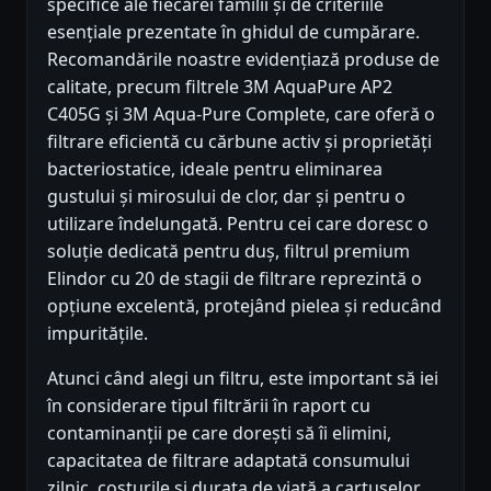
specifice ale fiecărei familii și de criteriile
esențiale prezentate în ghidul de cumpărare.
Recomandările noastre evidențiază produse de
calitate, precum filtrele 3M AquaPure AP2
C405G și 3M Aqua-Pure Complete, care oferă o
filtrare eficientă cu cărbune activ și proprietăți
bacteriostatice, ideale pentru eliminarea
gustului și mirosului de clor, dar și pentru o
utilizare îndelungată. Pentru cei care doresc o
soluție dedicată pentru duș, filtrul premium
Elindor cu 20 de stagii de filtrare reprezintă o
opțiune excelentă, protejând pielea și reducând
impuritățile.
Atunci când alegi un filtru, este important să iei
în considerare tipul filtrării în raport cu
contaminanții pe care dorești să îi elimini,
capacitatea de filtrare adaptată consumului
zilnic, costurile și durata de viață a cartușelor,