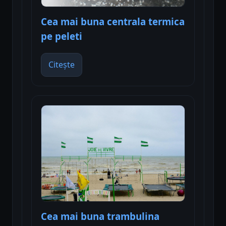
Cea mai buna centrala termica
pe peleti
Citește
Cea mai buna trambulina