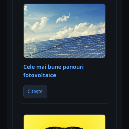
Cele mai bune panouri
fotovoltaice
Citește