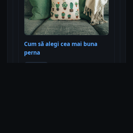
Cum să alegi cea mai buna
perna
Citește