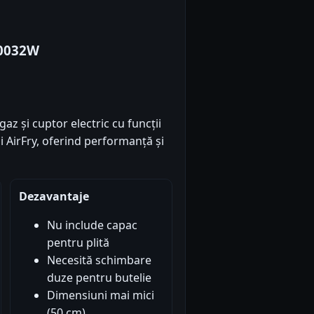
20032W
az și cuptor electric cu funcții
AirFry, oferind performanță și
Dezavantaje
Nu include capac
pentru plită
Necesită schimbare
duze pentru butelie
Dimensiuni mai mici
(50 cm)