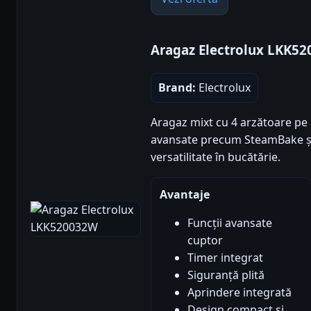
Aragaz Electrolux LKK5
Brand:
Electrolux
Aragaz mixt cu 4 arzătoare pe g
avansate precum SteamBake și 
versatilitate în bucătărie.
Avantaje
Funcții avansate
cuptor
Timer integrat
Siguranță plită
Aprindere integrată
Design compact și