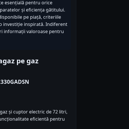
te esențială pentru orice
ratelor și eficiența gătitului.
sponibile pe piață, criteriile
o investiție inspirată. Indiferent
ri informații valoroase pentru
agaz pe gaz
62330GADSN
z și cuptor electric de 72 litri,
ncționalitate eficientă pentru