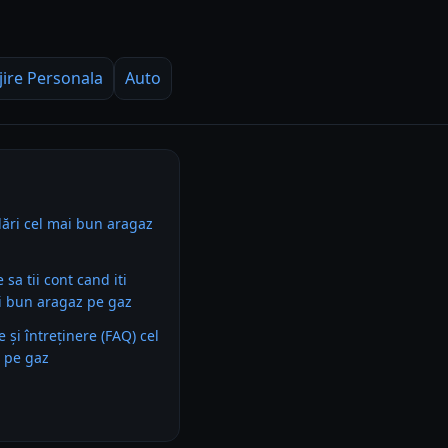
jire Personala
Auto
ări cel mai bun aragaz
e sa tii cont cand iti
i bun aragaz pe gaz
e și întreținere (FAQ) cel
 pe gaz