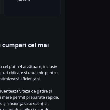
iti cumperi cel mai
 cel puțin 4 arzătoare, inclusiv
uri ridicate și unul mic pentru
ptimizează eficiența și
luențează viteza de gătire și
i mare permit preparate rapide,
 și eficiență este esențial.
nox sunt durabile și ușor de