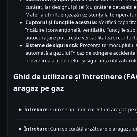
curățat, iar designul plitei (cu grătare detașabile)
Materialul influențează rezistența la temperatur
Cuptorul și funcțiile acestuia:
Verifică capacita
încălzire (convențională, ventilată). Funcțiile su
autocurățare pot crește versatilitatea și confortul
Sisteme de siguranță:
Prezența termocuplului s
automată a gazului în caz de stingere accidentală
prevenirea accidentelor și siguranța utilizatorulu
Ghid de utilizare și întreținere (F
aragaz pe gaz
Întrebare:
Cum se aprinde corect un aragaz pe 
Întrebare:
Cum se curăță arzătoarele aragazului