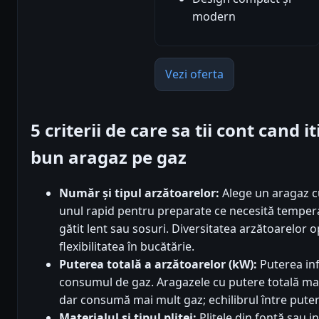
modern
Vezi oferta
5 criterii de care sa tii cont cand 
bun aragaz pe gaz
Număr și tipul arzătoarelor:
Alege un aragaz cu
unul rapid pentru preparate ce necesită temperat
gătit lent sau sosuri. Diversitatea arzătoarelor o
flexibilitatea în bucătărie.
Puterea totală a arzătoarelor (kW):
Puterea inf
consumul de gaz. Aragazele cu putere totală ma
dar consumă mai mult gaz; echilibrul între putere
Materialul și tipul plitei:
Plitele din fontă sau i