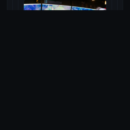
Cel mai bun scaun de gaming
Citește