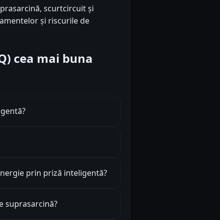
prasarcină, scurtcircuit și
mentelor și riscurile de
FAQ) cea mai buna
igentă?
rgie prin priză inteligentă?
de suprasarcină?