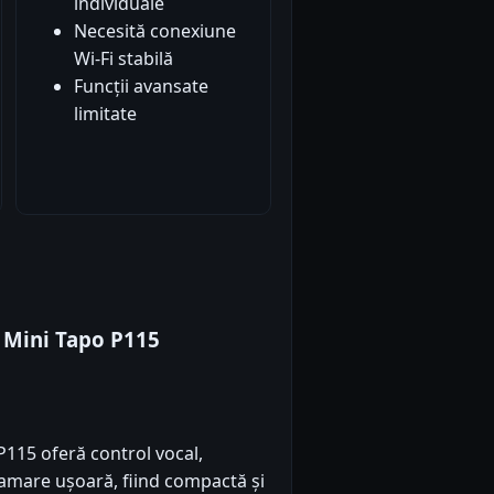
individuale
Necesită conexiune
Wi-Fi stabilă
Funcții avansate
limitate
k Mini Tapo P115
P115 oferă control vocal,
amare ușoară, fiind compactă și