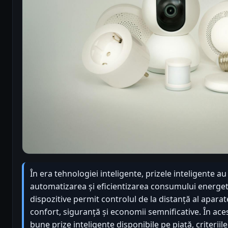
În era tehnologiei inteligente, prizele inteligente a
automatizarea și eficientizarea consumului energetic
dispozitive permit controlul de la distanță al aparat
confort, siguranță și economii semnificative. În aces
bune prize inteligente disponibile pe piață, criteriile 