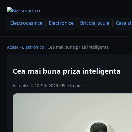
Electrocasnice
Electronice
Bricolaj scule
Casa si
Acasă
›
Electronice
›
Cea mai buna priza inteligenta
Cea mai buna priza inteligenta
Actualizat: 10 Feb 2026 • Electronice