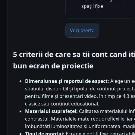
spații fixe
Vezi oferta
5 criterii de care sa tii cont cand 
bun ecran de proiectie
Dimensiunea și raportul de aspect:
Alege un ec
spațiului disponibil și tipului de conținut proiec
pentru filme și prezentări video, în timp ce 4:3 
clasice sau conținut educațional.
Materialul suprafeței:
Calitatea materialului inf
contrastul. Materialele mate reduc reflexiile, ia
îmbunătăți luminozitatea și uniformitatea imagin
Tipul de montaj:
Ecranele pot fi fixe, retractabi