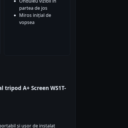
Onduleu vizibil în
partea de jos
Miros inițial de
vopsea
l tripod A+ Screen WS1T-
ortabil și ușor de instalat