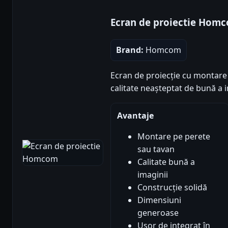
Ecran de proiectie Hom
Brand:
Homcom
Ecran de proiecție cu montare 
calitate neașteptat de bună a i
Avantaje
Montare pe perete
sau tavan
Calitate bună a
imaginii
Construcție solidă
Dimensiuni
generoase
Ușor de integrat în