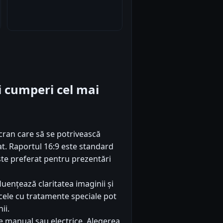
iti cumperi cel mai
ran care să se potrivească
tat. Raportul 16:9 este standard
este preferat pentru prezentări
luențează claritatea imaginii și
r cele cu tratamente speciale pot
ii.
le manual sau electrice. Alegerea