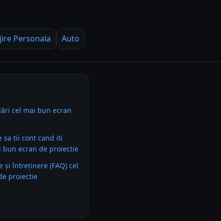
jire Personala
Auto
ări cel mai bun ecran
e sa tii cont cand iti
 bun ecran de proiectie
e și întreținere (FAQ) cel
e proiectie