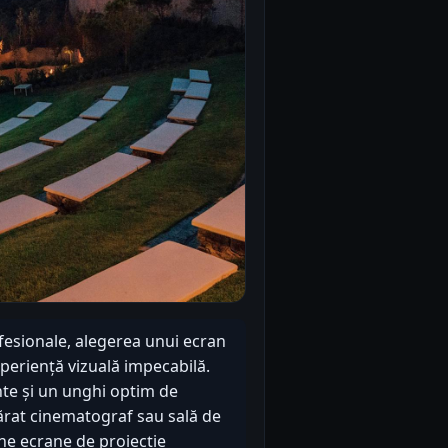
ofesionale, alegerea unui ecran
xperiență vizuală impecabilă.
nte și un unghi optim de
ărat cinematograf sau sală de
une ecrane de proiecție