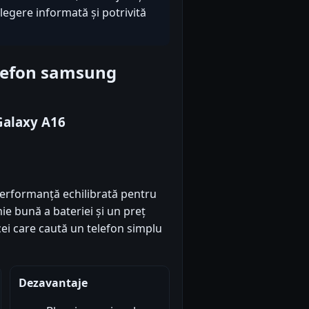
alegere informată și potrivită
elefon samsung
Galaxy A16
erformanță echilibrată pentru
mie bună a bateriei și un preț
 cei care caută un telefon simplu
Dezavantaje