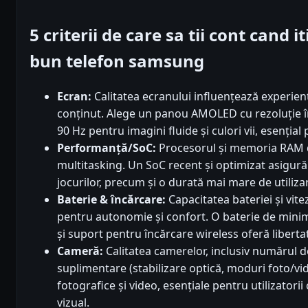
5 criterii de care sa tii cont cand 
bun telefon samsung
Ecran:
Calitatea ecranului influențează experien
conținut. Alege un panou AMOLED cu rezoluție în
90 Hz pentru imagini fluide și culori vii, esenția
Performanță/SoC:
Procesorul și memoria RAM d
multitasking. Un SoC recent și optimizat asigură r
jocurilor, precum și o durată mai mare de utilizare
Baterie & încărcare:
Capacitatea bateriei și vite
pentru autonomie și confort. O baterie de mini
și suport pentru încărcare wireless oferă libertate
Cameră:
Calitatea camerelor, inclusiv numărul de 
suplimentare (stabilizare optică, moduri foto/vid
fotografice și video, esențiale pentru utilizatorii
vizual.