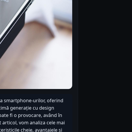
ia smartphone-urilor, oferind
timă generație cu design
ate fi o provocare, având în
 articol, vom analiza cele mai
isticile cheie, avantajele și