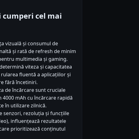
iti cumperi cel mai
ța vizuală și consumul de
altă și rată de refresh de minim
l pentru multimedia și gaming.
etermină viteza și capacitatea
ularea fluentă a aplicațiilor și
 fără încetiniri.
za de încărcare sunt cruciale
m 4000 mAh cu încărcare rapidă
 în utilizare zilnică.
senzori, rezoluția și funcțiile
eo), influențează rezultatele
 care prioritizează conținutul