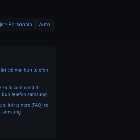
jire Personala
Auto
ri cel mai bun telefon
e sa tii cont cand iti
i bun telefon samsung
e și întreținere (FAQ) cel
n samsung