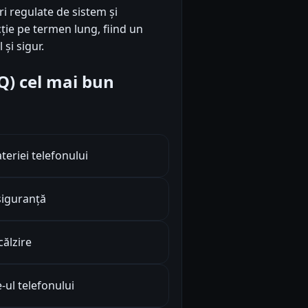
i regulate de sistem și
ție pe termen lung, fiind un
și sigur.
AQ) cel mai bun
eriei telefonului
siguranță
ălzire
-ul telefonului