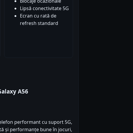
Blocaje ocazionale
Lipsă conectivitate 5G
Ecran cu rată de
refresh standard
Galaxy A56
elefon performant cu suport 5G,
tă și performanțe bune în jocuri,