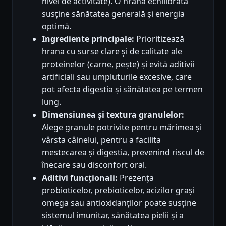
nivel de activitate). O hrană echilibrată
susține sănătatea generală și energia
optimă.
Ingrediente principale:
Prioritizează
hrana cu surse clare și de calitate ale
proteinelor (carne, pește) și evită aditivii
artificiali sau umpluturile excesive, care
pot afecta digestia și sănătatea pe termen
lung.
Dimensiunea și textura granulelor:
Alege granule potrivite pentru mărimea și
vârsta câinelui, pentru a facilita
mestecarea și digestia, prevenind riscul de
înecare sau disconfort oral.
Aditivi funcționali:
Prezența
probioticelor, prebioticelor, acizilor grași
omega sau antioxidanților poate susține
sistemul imunitar, sănătatea pielii și a