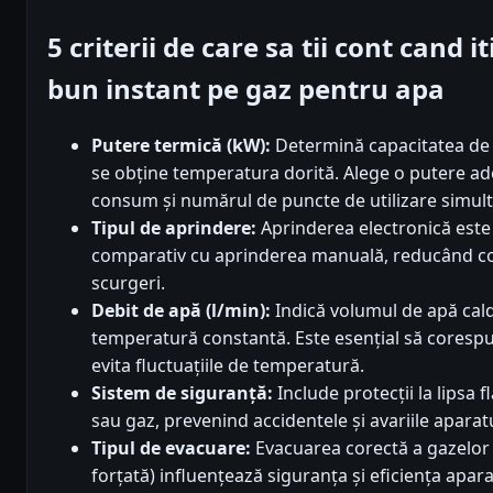
5 criterii de care sa tii cont cand 
bun instant pe gaz pentru apa
Putere termică (kW):
Determină capacitatea de în
se obține temperatura dorită. Alege o putere a
consum și numărul de puncte de utilizare simul
Tipul de aprindere:
Aprinderea electronică este
comparativ cu aprinderea manuală, reducând co
scurgeri.
Debit de apă (l/min):
Indică volumul de apă caldă
temperatură constantă. Este esențial să coresp
evita fluctuațiile de temperatură.
Sistem de siguranță:
Include protecții la lipsa f
sau gaz, prevenind accidentele și avariile aparatu
Tipul de evacuare:
Evacuarea corectă a gazelor
forțată) influențează siguranța și eficiența apar