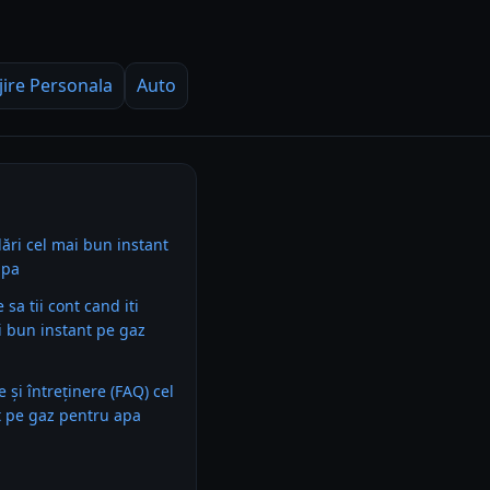
jire Personala
Auto
ri cel mai bun instant
apa
e sa tii cont cand iti
 bun instant pe gaz
e și întreținere (FAQ) cel
t pe gaz pentru apa