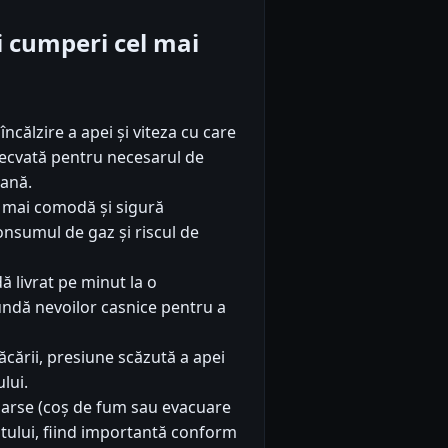
iti cumperi cel mai
călzire a apei și viteza cu care
decvată pentru necesarul de
tană.
 mai comodă și sigură
nsumul de gaz și riscul de
 livrat pe minut la o
undă nevoilor casnice pentru a
lăcării, presiune scăzută a apei
lui.
 arse (coș de fum sau evacuare
atului, fiind importantă conform