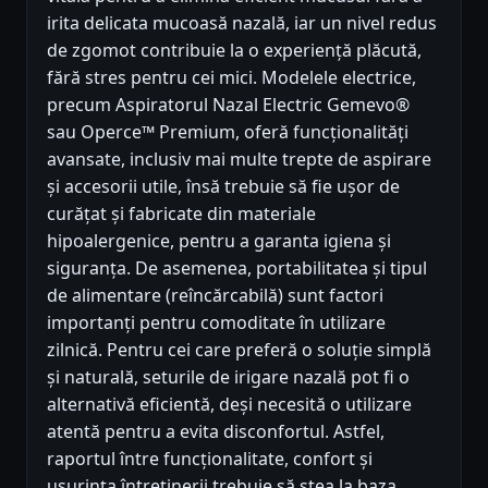
irita delicata mucoasă nazală, iar un nivel redus
de zgomot contribuie la o experiență plăcută,
fără stres pentru cei mici. Modelele electrice,
precum Aspiratorul Nazal Electric Gemevo®
sau Operce™ Premium, oferă funcționalități
avansate, inclusiv mai multe trepte de aspirare
și accesorii utile, însă trebuie să fie ușor de
curățat și fabricate din materiale
hipoalergenice, pentru a garanta igiena și
siguranța. De asemenea, portabilitatea și tipul
de alimentare (reîncărcabilă) sunt factori
importanți pentru comoditate în utilizare
zilnică. Pentru cei care preferă o soluție simplă
și naturală, seturile de irigare nazală pot fi o
alternativă eficientă, deși necesită o utilizare
atentă pentru a evita disconfortul. Astfel,
raportul între funcționalitate, confort și
ușurința întreținerii trebuie să stea la baza