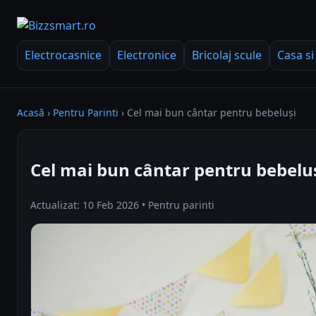
Electrocasnice
Electronice
Bricolaj scule
Casa si
Acasă
›
Pentru Parinti
›
Cel mai bun cântar pentru bebeluși
Cel mai bun cântar pentru bebelu
Actualizat: 10 Feb 2026 • Pentru parinti