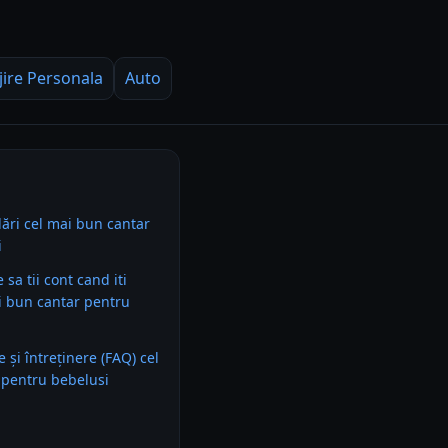
jire Personala
Auto
ări cel mai bun cantar
i
e sa tii cont cand iti
i bun cantar pentru
e și întreținere (FAQ) cel
 pentru bebelusi