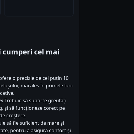
iti cumperi cel mai
ofere o precizie de cel puțin 10
ușului, mai ales în primele luni
cative.
e:
Trebuie să suporte greutăți
g, și să funcționeze corect pe
 de creștere.
e să fie suficient de mare și
ate, pentru a asigura confort și