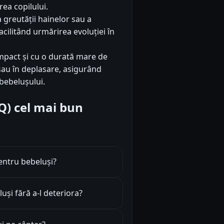
rea copilului.
greutății hainelor sau a
cilitând urmărirea evoluției în
mpact și cu o durată mare de
 sau în deplasare, asigurând
 bebelușului.
AQ) cel mai bun
entru bebeluși?
și fără a-l deteriora?