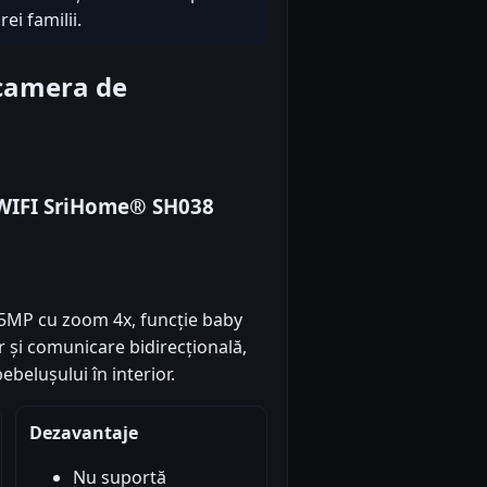
ei familii.
camera de
 WIFI SriHome® SH038
5MP cu zoom 4x, funcție baby
 și comunicare bidirecțională,
belușului în interior.
Dezavantaje
Nu suportă