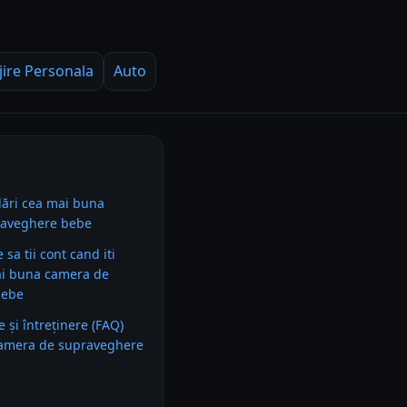
jire Personala
Auto
ări cea mai buna
raveghere bebe
e sa tii cont cand iti
i buna camera de
bebe
e și întreținere (FAQ)
amera de supraveghere