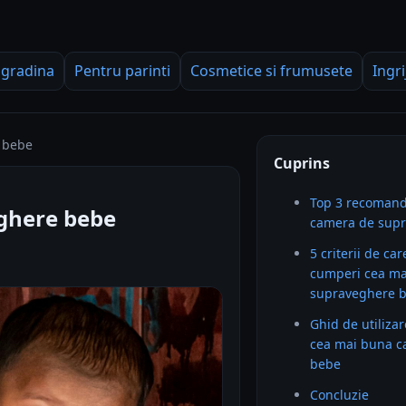
 gradina
Pentru parinti
Cosmetice si frumusete
Ingri
 bebe
Cuprins
Top 3 recomand
ghere bebe
camera de sup
5 criterii de car
cumperi cea ma
supraveghere 
Ghid de utilizar
cea mai buna c
bebe
Concluzie